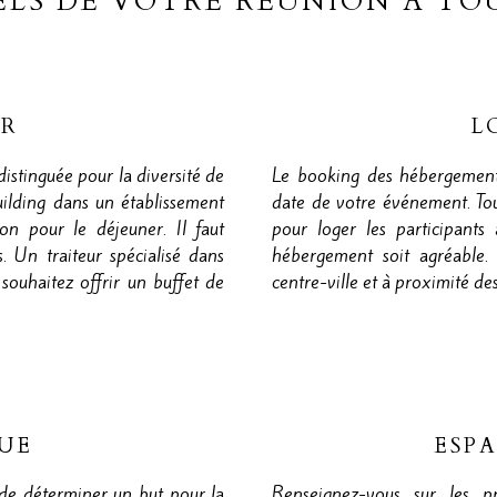
IELS DE VOTRE RÉUNION À T
UR
L
istinguée pour la diversité de
Le booking des hébergements
uilding dans un établissement
date de votre événement. To
ion pour le déjeuner. Il faut
pour loger les participants 
s. Un traiteur spécialisé dans
hébergement soit agréable. 
 souhaitez offrir un buffet de
centre-ville et à proximité des 
QUE
ESP
 de déterminer un but pour la
Renseignez-vous sur les pr