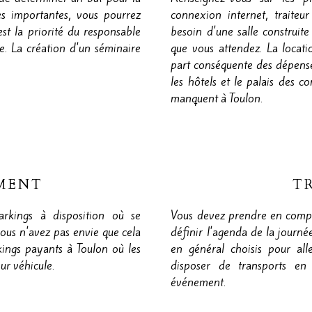
es importantes, vous pourrez
connexion internet, traiteu
st la priorité du responsable
besoin d'une salle construit
e. La création d'un séminaire
que vous attendez. La locat
part conséquente des dépens
les hôtels et le palais des c
manquent à Toulon.
MENT
T
rkings à disposition où se
Vous devez prendre en compte
 vous n'avez pas envie que cela
définir l'agenda de la journé
kings payants à Toulon où les
en général choisis pour all
ur véhicule.
disposer de transports en
événement.