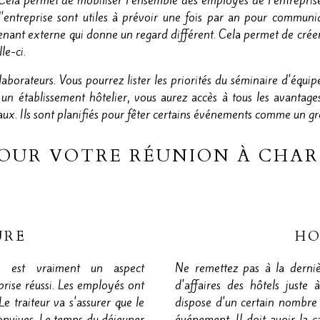
 Cela permet de mobiliser l'ensemble des employés de l'entrepris
d'entreprise sont utiles à prévoir une fois par an pour communiqu
venant externe qui donne un regard différent. Cela permet de crée
le-ci.
aborateurs. Vous pourrez lister les priorités du séminaire d'équip
n établissement hôtelier, vous aurez accès à tous les avantages
aux. Ils sont planifiés pour fêter certains événements comme un gr
POUR VOTRE RÉUNION À CHAR
URE
HO
n est vraiment un aspect
Ne remettez pas à la derniè
rise réussi. Les employés ont
d'affaires des hôtels juste
Le traiteur va s'assurer que le
dispose d'un certain nombre d
 convives. Le temps du déjeuner
événement. Il doit avoir la c